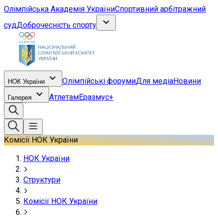
Олімпійська Академія України
Спортивний арбітражний
суд
Доброчесність спорту
Олімпійські форуми
Для медіа
Новини
НОК України
Атлетам
Еразмус+
Галерея
Комісії НОК України
НОК України
Структури
Комісії НОК України