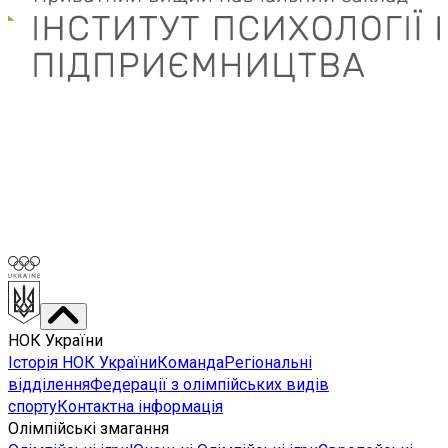
НОК України
Історія НОК України
Команда
Регіональні
відділення
Федерації з олімпійських видів
спорту
Контактна інформація
Олімпійські змагання