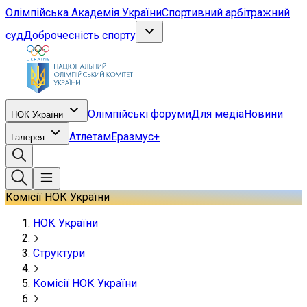
Олімпійська Академія України
Спортивний арбітражний
суд
Доброчесність спорту
Олімпійські форуми
Для медіа
Новини
НОК України
Атлетам
Еразмус+
Галерея
Комісії НОК України
НОК України
Структури
Комісії НОК України