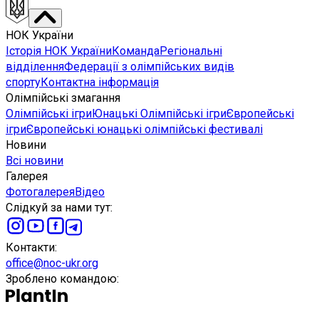
НОК України
Історія НОК України
Команда
Регіональні
відділення
Федерації з олімпійських видів
спорту
Контактна інформація
Олімпійські змагання
Олімпійські ігри
Юнацькі Олімпійські ігри
Європейські
ігри
Європейські юнацькі олімпійські фестивалі
Новини
Всі новини
Галерея
Фотогалерея
Відео
Слідкуй за нами тут
:
Контакти
:
office@noc-ukr.org
Зроблено командою
: